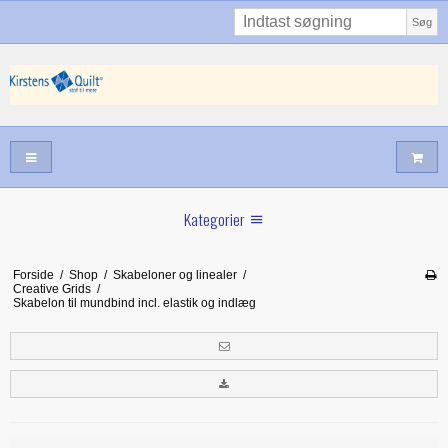
Søg
Kategorier
Sommernyheder
Forside
/
Shop
/
Skabeloner og linealer
/
Creative Grids
/
Juni nyt
Skabelon til mundbind incl. elastik og indlæg
Maj/juni nyt
Forår hos Kirstens Quilt
Alle trykfødder/Skabeloner mv til maskinquiltning
Tilbud