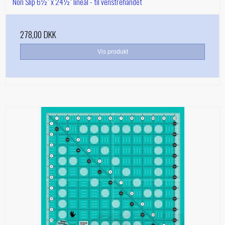
Non Slip 6½" x 24½" lineal - til venstrehåndet
278,00 DKK
Vis produkt