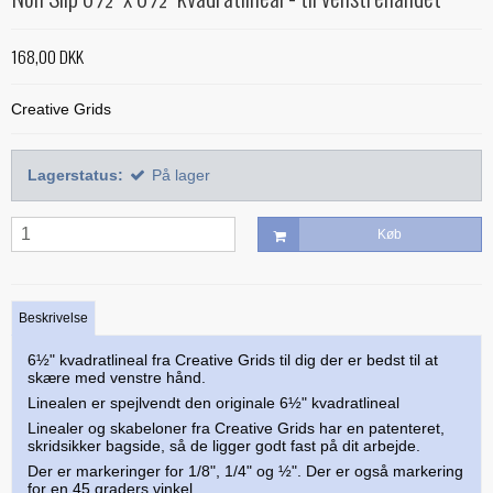
Alle bøger
Mønstre
Stof efter farve
Treasure Håndquiltetråd
Indlægsstoffer
Bøger med 'Jelly Rolls'
Alle mønstre
168,00 DKK
Skabeloner og linealer
Glitter 'hologram'tråd
Polyester mellemfoer
Julebøger
Applikation
Alle skabeloner og linealer
Quilting
Creative Grids
Silketråd
Modern Quilts
BeColourful - Jacqueline de Jonge
Buede former
Bøger om quiltning
Taskemønstre og -tilbehør
Diverse tråde
Paper/foundation piecing
Mønstre til stamps
Creative Grids
Lagerstatus:
På lager
Div. tilbehør til quiltning
Materialer til masker/mundbind
Taskemønstre
Quiltning
Nyt og anderledes
Diverse skabeloner
Quiltemønstre
Kork og kunstlæder
Lynlåse
Køb
Mønstre fra Sew Kind of Wonderful
Linealer
Fortrykte quilttoppe
Hardware - taskespænder
Marti Michell skabeloner
Mesh og fold-over elastik
Beskrivelse
Phillips Fiber Art
Indlægsstoffer og mellemfoer til tasker
6½" kvadratlineal fra Creative Grids til dig der er bedst til at
Studio 180 Design
skære med venstre hånd.
Øvrigt tilbehør til tasker
Linealen er spejlvendt den originale 6½" kvadratlineal
Linealer og skabeloner fra Creative Grids har en patenteret,
skridsikker bagside, så de ligger godt fast på dit arbejde.
Der er markeringer for 1/8", 1/4" og ½". Der er også markering
for en 45 graders vinkel.