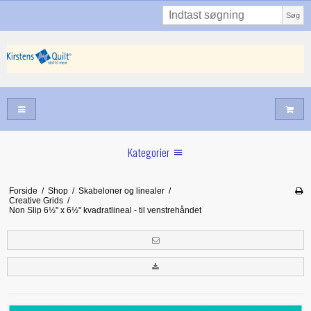
Søg
Kategorier
Sommernyheder
Forside
/
Shop
/
Skabeloner og linealer
/
Creative Grids
/
Juni nyt
Non Slip 6½" x 6½" kvadratlineal - til venstrehåndet
Maj/juni nyt
Forår hos Kirstens Quilt
Alle trykfødder/Skabeloner mv til maskinquiltning
Tilbud