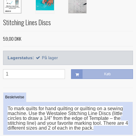
Alle bøger
Mønstre
Stof efter farve
Treasure Håndquiltetråd
Indlægsstoffer
Bøger med 'Jelly Rolls'
Alle mønstre
Skabeloner og linealer
Stitching Lines Discs
Glitter 'hologram'tråd
Polyester mellemfoer
Julebøger
Applikation
Alle skabeloner og linealer
Quilting
Silketråd
Modern Quilts
BeColourful - Jacqueline de Jonge
Buede former
59,00 DKK
Bøger om quiltning
Taskemønstre og -tilbehør
Diverse tråde
Paper/foundation piecing
Mønstre til stamps
Creative Grids
Div. tilbehør til quiltning
Materialer til masker/mundbind
Taskemønstre
Quiltning
Nyt og anderledes
Lagerstatus:
På lager
Diverse skabeloner
Quiltemønstre
Kork og kunstlæder
Lynlåse
Mønstre fra Sew Kind of Wonderful
Linealer
Fortrykte quilttoppe
Hardware - taskespænder
Køb
Marti Michell skabeloner
Mesh og fold-over elastik
Phillips Fiber Art
Indlægsstoffer og mellemfoer til tasker
Beskrivelse
Studio 180 Design
Øvrigt tilbehør til tasker
To mark quilts for hand quilting or quilting on a sewing
machine. Use the Westalee Stitching Line Discs (little
circles to draw a 1/4” from the edge of Template – the
stitching line) and your favorite marking tool. There are 4
different sizes and 2 of each in the pack.