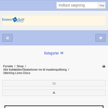
Søg
Kategorier
Sommernyheder
Forside
/
Shop
/
Alle trykfødder/Skabeloner mv til maskinquiltning
/
Juni nyt
Stitching Lines Discs
Maj/juni nyt
Forår hos Kirstens Quilt
Alle trykfødder/Skabeloner mv til maskinquiltning
Tilbud