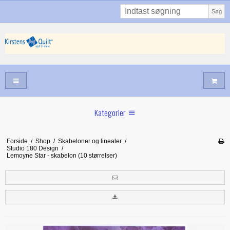
Søg
Kategorier
Sommernyheder
Forside
/
Shop
/
Skabeloner og linealer
/
Studio 180 Design
/
Juni nyt
Lemoyne Star - skabelon (10 størrelser)
Maj/juni nyt
Forår hos Kirstens Quilt
Alle trykfødder/Skabeloner mv til maskinquiltning
Tilbud