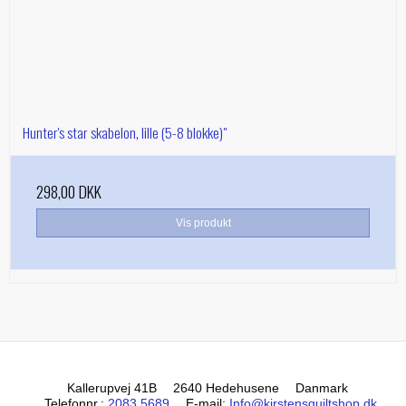
Hunter's star skabelon, lille (5-8 blokke)"
298,00 DKK
Vis produkt
Kallerupvej 41B
2640 Hedehusene
Danmark
Telefonnr.
:
2083 5689
E-mail
:
Info@kirstensquiltshop.dk