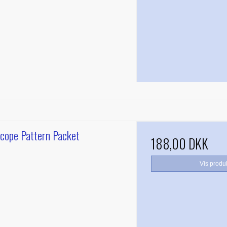
scope Pattern Packet
188,00 DKK
Vis produ