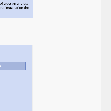
 of a design and use
your imagination the
kt