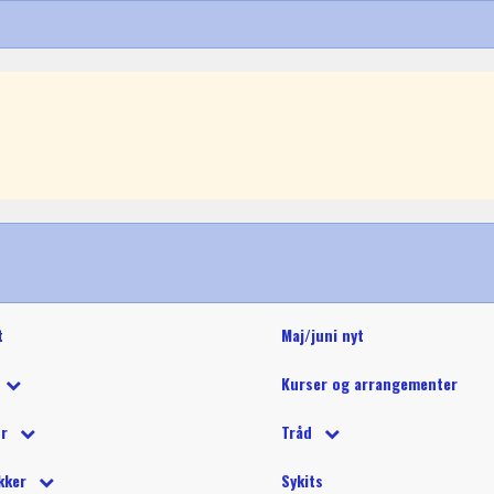
t
Maj/juni nyt
Kurser og arrangementer
 tilbud
ør
Tråd
 på tilbud
tetråd
 tilbehør
Glide polyestertråd (60wt)
Glitter 
kker
Sykits