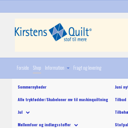
Forside
Shop
Information
Fragt og levering
Sommernyheder
Juni ny
Alle trykfødder/Skabeloner mv til maskinquiltning
Tilbud
Diverse
Jul
Tilbeh
Stoffer
Julebøger og mønstre
King Tut maskinquil
Diverse
Mellemfoer og indlægsstoffer
Stofpa