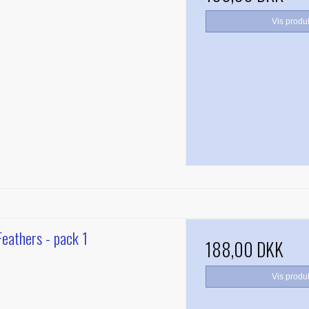
Vis produ
Feathers - pack 1
188,00 DKK
Vis produ