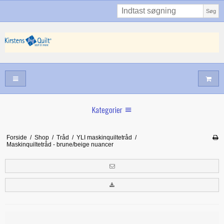
Søg
Kategorier
Sommernyheder
Forside
/
Shop
/
Tråd
/
YLI maskinquiltetråd
/
Maskinquiltetråd - brune/beige nuancer
Juni nyt
Maj/juni nyt
Forår hos Kirstens Quilt
Alle trykfødder/Skabeloner mv til maskinquiltning
Tilbud