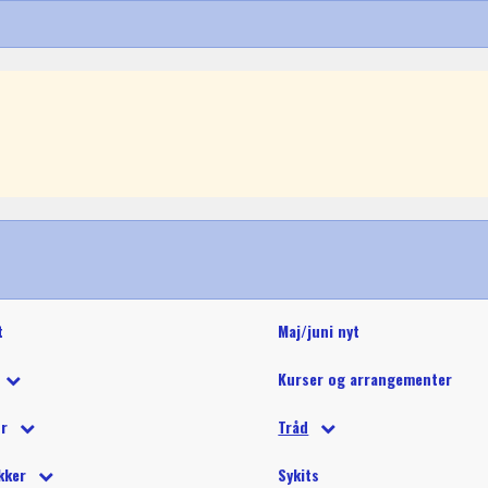
t
Maj/juni nyt
Kurser og arrangementer
 tilbud
ør
Tråd
 på tilbud
tetråd
 tilbehør
Glide polyestertråd (60wt)
Glitter 
kker
Sykits