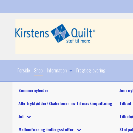
Forside
Shop
Information
Fragt og levering
Sommernyheder
Juni ny
Alle trykfødder/Skabeloner mv til maskinquiltning
Tilbud
Diverse
Jul
Tilbeh
Stoffer
Julebøger og mønstre
King Tut maskinquil
Diverse
Mellemfoer og indlægsstoffer
Stofpa