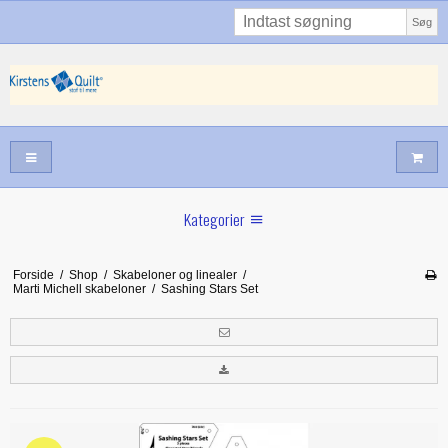
Søg
Kategorier
Sommernyheder
Forside
/
Shop
/
Skabeloner og linealer
/
Marti Michell skabeloner
/
Sashing Stars Set
Juni nyt
Maj/juni nyt
Forår hos Kirstens Quilt
Alle trykfødder/Skabeloner mv til maskinquiltning
Tilbud