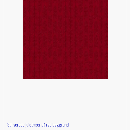
Stiliserede juletræer på rød baggrund