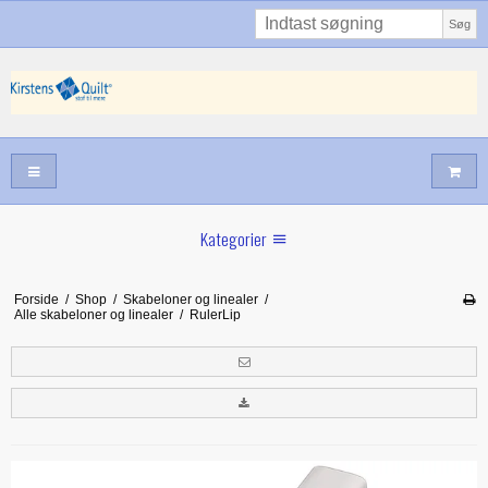
Søg
Kategorier
Sommernyheder
Forside
/
Shop
/
Skabeloner og linealer
/
Alle skabeloner og linealer
/
RulerLip
Juni nyt
Maj/juni nyt
Forår hos Kirstens Quilt
Alle trykfødder/Skabeloner mv til maskinquiltning
Tilbud