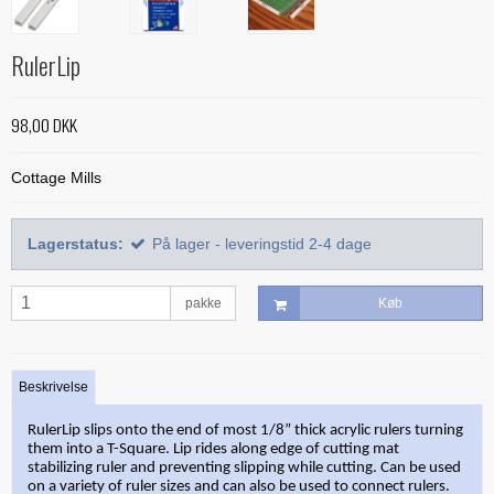
Alle bøger
Mønstre
Stof efter farve
Treasure Håndquiltetråd
Indlægsstoffer
Bøger med 'Jelly Rolls'
Alle mønstre
Skabeloner og linealer
RulerLip
Glitter 'hologram'tråd
Polyester mellemfoer
Julebøger
Applikation
Alle skabeloner og linealer
Quilting
Silketråd
98,00 DKK
Modern Quilts
BeColourful - Jacqueline de Jonge
Buede former
Bøger om quiltning
Taskemønstre og -tilbehør
Diverse tråde
Paper/foundation piecing
Mønstre til stamps
Creative Grids
Cottage Mills
Div. tilbehør til quiltning
Materialer til masker/mundbind
Taskemønstre
Quiltning
Nyt og anderledes
Diverse skabeloner
Quiltemønstre
Kork og kunstlæder
Lynlåse
Lagerstatus:
På lager - leveringstid 2-4 dage
Mønstre fra Sew Kind of Wonderful
Linealer
Fortrykte quilttoppe
Hardware - taskespænder
Marti Michell skabeloner
Mesh og fold-over elastik
pakke
Køb
Phillips Fiber Art
Indlægsstoffer og mellemfoer til tasker
Studio 180 Design
Øvrigt tilbehør til tasker
Beskrivelse
RulerLip slips onto the end of most 1/8” thick acrylic rulers turning
them into a T-Square. Lip rides along edge of cutting mat
stabilizing ruler and preventing slipping while cutting. Can be used
on a variety of ruler sizes and can also be used to connect rulers.