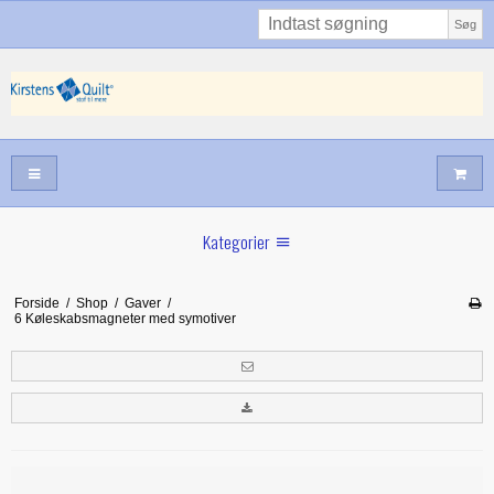
Søg
Kategorier
Sommernyheder
Forside
/
Shop
/
Gaver
/
6 Køleskabsmagneter med symotiver
Juni nyt
Maj/juni nyt
Forår hos Kirstens Quilt
Alle trykfødder/Skabeloner mv til maskinquiltning
Tilbud