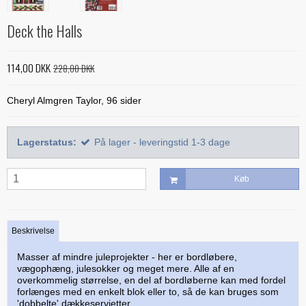
Alle bøger
Mønstre
Stof efter farve
Treasure Håndquiltetråd
Indlægsstoffer
Deck the Halls
Bøger med 'Jelly Rolls'
Alle mønstre
Skabeloner og linealer
Glitter 'hologram'tråd
Polyester mellemfoer
Julebøger
Applikation
Alle skabeloner og linealer
Quilting
114,00 DKK
228,00 DKK
Silketråd
Modern Quilts
BeColourful - Jacqueline de Jonge
Buede former
Bøger om quiltning
Taskemønstre og -tilbehør
Diverse tråde
Cheryl Almgren Taylor, 96 sider
Paper/foundation piecing
Mønstre til stamps
Creative Grids
Div. tilbehør til quiltning
Materialer til masker/mundbind
Taskemønstre
Quiltning
Nyt og anderledes
Diverse skabeloner
Quiltemønstre
Kork og kunstlæder
Lynlåse
Lagerstatus:
På lager - leveringstid 1-3 dage
Mønstre fra Sew Kind of Wonderful
Linealer
Fortrykte quilttoppe
Hardware - taskespænder
Køb
Marti Michell skabeloner
Mesh og fold-over elastik
Phillips Fiber Art
Indlægsstoffer og mellemfoer til tasker
Studio 180 Design
Beskrivelse
Øvrigt tilbehør til tasker
Masser af mindre juleprojekter - her er bordløbere,
vægophæng, julesokker og meget mere. Alle af en
overkommelig størrelse, en del af bordløberne kan med fordel
forlænges med en enkelt blok eller to, så de kan bruges som
'dobbelte' dækkeservietter.