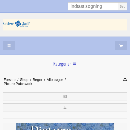
Søg
Kategorier
Sommernyheder
Forside
/
Shop
/
Bøger
/
Alle bøger
/
Picture Patchwork
Juni nyt
Maj/juni nyt
Forår hos Kirstens Quilt
Alle trykfødder/Skabeloner mv til maskinquiltning
Tilbud