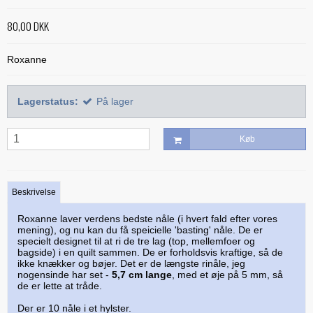
Alle bøger
Mønstre
Stof efter farve
Treasure Håndquiltetråd
80,00 DKK
Indlægsstoffer
Bøger med 'Jelly Rolls'
Alle mønstre
Skabeloner og linealer
Glitter 'hologram'tråd
Polyester mellemfoer
Julebøger
Applikation
Roxanne
Alle skabeloner og linealer
Quilting
Silketråd
Modern Quilts
BeColourful - Jacqueline de Jonge
Buede former
Bøger om quiltning
Taskemønstre og -tilbehør
Diverse tråde
Lagerstatus:
På lager
Paper/foundation piecing
Mønstre til stamps
Creative Grids
Div. tilbehør til quiltning
Materialer til masker/mundbind
Taskemønstre
Quiltning
Nyt og anderledes
Diverse skabeloner
Quiltemønstre
Køb
Kork og kunstlæder
Lynlåse
Mønstre fra Sew Kind of Wonderful
Linealer
Fortrykte quilttoppe
Hardware - taskespænder
Marti Michell skabeloner
Mesh og fold-over elastik
Beskrivelse
Phillips Fiber Art
Indlægsstoffer og mellemfoer til tasker
Roxanne laver verdens bedste nåle (i hvert fald efter vores
mening), og nu kan du få speicielle 'basting' nåle. De er
Studio 180 Design
specielt designet til at ri de tre lag (top, mellemfoer og
Øvrigt tilbehør til tasker
bagside) i en quilt sammen. De er forholdsvis kraftige, så de
ikke knækker og bøjer. Det er de længste rinåle, jeg
nogensinde har set -
5,7 cm lange
, med et øje på 5 mm, så
de er lette at tråde.
Der er 10 nåle i et hylster.