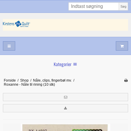
Søg
Kategorier
Sommernyheder
Forside
/
Shop
/
Nåle, clips, fingerbøl mv.
/
Roxanne - Nåle til rining (10 stk)
Juni nyt
Maj/juni nyt
Forår hos Kirstens Quilt
Alle trykfødder/Skabeloner mv til maskinquiltning
Tilbud