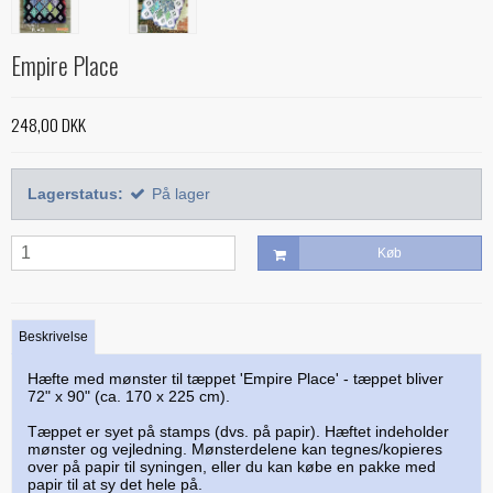
Alle bøger
Mønstre
Stof efter farve
Treasure Håndquiltetråd
Indlægsstoffer
Bøger med 'Jelly Rolls'
Alle mønstre
Skabeloner og linealer
Empire Place
Glitter 'hologram'tråd
Polyester mellemfoer
Julebøger
Applikation
Alle skabeloner og linealer
Quilting
Silketråd
248,00 DKK
Modern Quilts
BeColourful - Jacqueline de Jonge
Buede former
Bøger om quiltning
Taskemønstre og -tilbehør
Diverse tråde
Paper/foundation piecing
Mønstre til stamps
Creative Grids
Div. tilbehør til quiltning
Materialer til masker/mundbind
Taskemønstre
Lagerstatus:
På lager
Quiltning
Nyt og anderledes
Diverse skabeloner
Quiltemønstre
Kork og kunstlæder
Lynlåse
Mønstre fra Sew Kind of Wonderful
Linealer
Køb
Fortrykte quilttoppe
Hardware - taskespænder
Marti Michell skabeloner
Mesh og fold-over elastik
Phillips Fiber Art
Beskrivelse
Indlægsstoffer og mellemfoer til tasker
Studio 180 Design
Hæfte med mønster til tæppet 'Empire Place' - tæppet bliver
Øvrigt tilbehør til tasker
72" x 90" (ca. 170 x 225 cm).
Tæppet er syet på stamps (dvs. på papir). Hæftet indeholder
mønster og vejledning. Mønsterdelene kan tegnes/kopieres
over på papir til syningen, eller du kan købe en pakke med
papir til at sy det hele på.