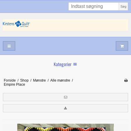
Søg
Kategorier
Sommernyheder
Forside
/
Shop
/
Mønstre
/
Alle mønstre
/
Empire Place
Juni nyt
Maj/juni nyt
Forår hos Kirstens Quilt
Alle trykfødder/Skabeloner mv til maskinquiltning
Tilbud