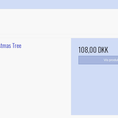
stmas Tree
108,00 DKK
Vis produ