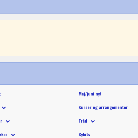
t
Maj/juni nyt
Kurser og arrangementer
 tilbud
ør
Tråd
 på tilbud
tetråd
 tilbehør
Glide polyestertråd (60wt)
Glitter 
kker
Sykits