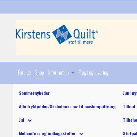
Forside
Shop
Information
Fragt og levering
Sommernyheder
Juni ny
Alle trykfødder/Skabeloner mv til maskinquiltning
Tilbud
Diverse
Jul
Tilbeh
Stoffer
Julebøger og mønstre
King Tut maskinquil
Diverse
Mellemfoer og indlægsstoffer
Stofpa