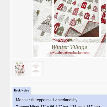
Beskrivelse
Mønster til tæppe med vinterlandsby.
Tæppet bliver 55" x 66 1/4" (ca. 138 cm x 167 cm)