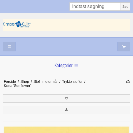
Søg
Kategorier
Sommernyheder
Forside
/
Shop
/
Stof i metermål
/
Trykte stoffer
/
Kona 'Sunflower'
Juni nyt
Maj/juni nyt
Forår hos Kirstens Quilt
Alle trykfødder/Skabeloner mv til maskinquiltning
Tilbud