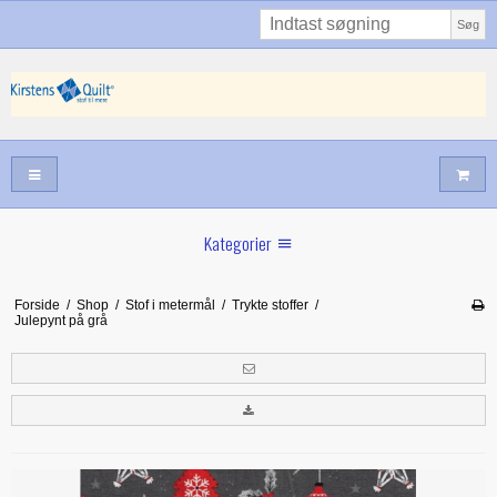
Søg
Kategorier
Sommernyheder
Forside
/
Shop
/
Stof i metermål
/
Trykte stoffer
/
Julepynt på grå
Juni nyt
Maj/juni nyt
Forår hos Kirstens Quilt
Alle trykfødder/Skabeloner mv til maskinquiltning
Tilbud