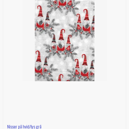
Nisser på hvid/lys grå