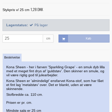
Alle bøger
Mønstre
Stof efter farve
Treasure Håndquiltetråd
1,28 DKK
Indlægsstoffer
Stykpris v/ 25 cm
Bøger med 'Jelly Rolls'
Alle mønstre
Skabeloner og linealer
Glitter 'hologram'tråd
Polyester mellemfoer
Julebøger
Applikation
Alle skabeloner og linealer
Quilting
Lagerstatus:
På lager
Silketråd
Modern Quilts
BeColourful - Jacqueline de Jonge
Buede former
Bøger om quiltning
Taskemønstre og -tilbehør
Diverse tråde
Paper/foundation piecing
Mønstre til stamps
cm
Køb
Creative Grids
Div. tilbehør til quiltning
Materialer til masker/mundbind
Taskemønstre
Quiltning
Nyt og anderledes
Diverse skabeloner
Quiltemønstre
Kork og kunstlæder
Lynlåse
Mønstre fra Sew Kind of Wonderful
Linealer
Beskrivelse
Fortrykte quilttoppe
Hardware - taskespænder
Marti Michell skabeloner
Kona Sheen - her i farven 'Sparkling Grape' - en smuk dyb lilla
Mesh og fold-over elastik
med et meget fint drys af 'guldstøv'. Den skinner en smule, og
vil være rigtig god til julearbejder.
Phillips Fiber Art
Indlægsstoffer og mellemfoer til tasker
Kona Sheen er 'almindeligt' ensfarvet Kona-stof, som har fået
Studio 180 Design
et fint lag 'metalstøv' over. Det er blankt, uden at være
Øvrigt tilbehør til tasker
skinnende.
Stofbredde ca. 110 cm.
Prisen er pr. cm.
Mindste salg er 25 cm