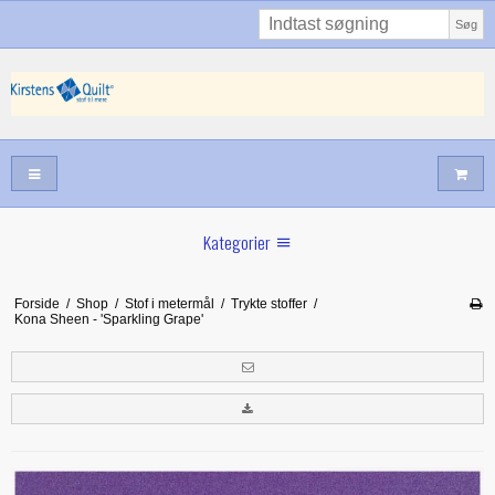
Søg
Kategorier
Sommernyheder
Forside
/
Shop
/
Stof i metermål
/
Trykte stoffer
/
Kona Sheen - 'Sparkling Grape'
Juni nyt
Maj/juni nyt
Forår hos Kirstens Quilt
Alle trykfødder/Skabeloner mv til maskinquiltning
Tilbud