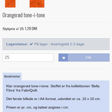
Alle bøger
Mønstre
Stof efter farve
Treasure Håndquiltetråd
Indlægsstoffer
Bøger med 'Jelly Rolls'
Alle mønstre
Skabeloner og linealer
Orangerød tone-i-tone
Glitter 'hologram'tråd
Polyester mellemfoer
Julebøger
Applikation
Alle skabeloner og linealer
Quilting
Silketråd
1,28 DKK
Modern Quilts
Stykpris v/ 25
BeColourful - Jacqueline de Jonge
Buede former
Bøger om quiltning
Taskemønstre og -tilbehør
Diverse tråde
Paper/foundation piecing
Mønstre til stamps
Creative Grids
Div. tilbehør til quiltning
Materialer til masker/mundbind
Taskemønstre
Lagerstatus:
På lager - leveringstid 1-3 dage
Quiltning
Nyt og anderledes
Diverse skabeloner
Quiltemønstre
Kork og kunstlæder
Lynlåse
Mønstre fra Sew Kind of Wonderful
Linealer
Køb
Fortrykte quilttoppe
Hardware - taskespænder
Marti Michell skabeloner
Mesh og fold-over elastik
Phillips Fiber Art
Beskrivelse
Indlægsstoffer og mellemfoer til tasker
Studio 180 Design
Klar orangerød tone-i-tone. Stoffet er fra kollektionen 'Bella
Øvrigt tilbehør til tasker
Flora' fra FabriQuilt.
Det første billede er i A4-format, udsnittet er ca. 10 x 10 cm.
Prisen er pr. cm, og købet angives i cm.