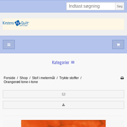
Søg
Kategorier
Sommernyheder
Forside
/
Shop
/
Stof i metermål
/
Trykte stoffer
/
Orangerød tone-i-tone
Juni nyt
Maj/juni nyt
Forår hos Kirstens Quilt
Alle trykfødder/Skabeloner mv til maskinquiltning
Tilbud