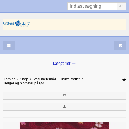
Søg
Kategorier
Sommernyheder
Forside
/
Shop
/
Stof i metermål
/
Trykte stoffer
/
Bølger og blomster på rød
Juni nyt
Maj/juni nyt
Forår hos Kirstens Quilt
Alle trykfødder/Skabeloner mv til maskinquiltning
Tilbud