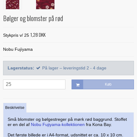
Alle bøger
Mønstre
Stof efter farve
Treasure Håndquiltetråd
Indlægsstoffer
Bøger med 'Jelly Rolls'
Alle mønstre
Skabeloner og linealer
Bølger og blomster på rød
Glitter 'hologram'tråd
Polyester mellemfoer
Julebøger
Applikation
Alle skabeloner og linealer
Quilting
Silketråd
1,28 DKK
Modern Quilts
Stykpris v/ 25
BeColourful - Jacqueline de Jonge
Buede former
Bøger om quiltning
Taskemønstre og -tilbehør
Diverse tråde
Paper/foundation piecing
Mønstre til stamps
Creative Grids
Nobu Fujíyama
Div. tilbehør til quiltning
Materialer til masker/mundbind
Taskemønstre
Quiltning
Nyt og anderledes
Diverse skabeloner
Quiltemønstre
Kork og kunstlæder
Lynlåse
Lagerstatus:
På lager – leveringstid 2 - 4 dage
Mønstre fra Sew Kind of Wonderful
Linealer
Fortrykte quilttoppe
Hardware - taskespænder
Marti Michell skabeloner
Mesh og fold-over elastik
Køb
Phillips Fiber Art
Indlægsstoffer og mellemfoer til tasker
Studio 180 Design
Øvrigt tilbehør til tasker
Beskrivelse
Små blomster og bølgestreger på mørk rød baggrund. Stoffet
er en del af
Nobu Fujiyama-kollektionen
fra Kona Bay.
Det første billede er i A4-format, udsnittet er ca. 10 x 10 cm.