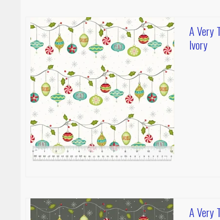
A Very T
Ivory
A Very T