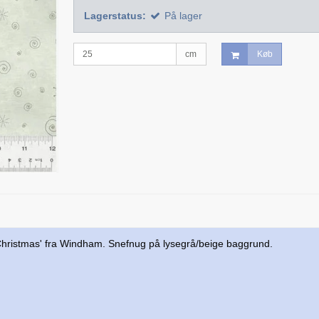
Lagerstatus:
På lager
cm
Køb
ri Christmas' fra Windham. Snefnug på lysegrå/beige baggrund.