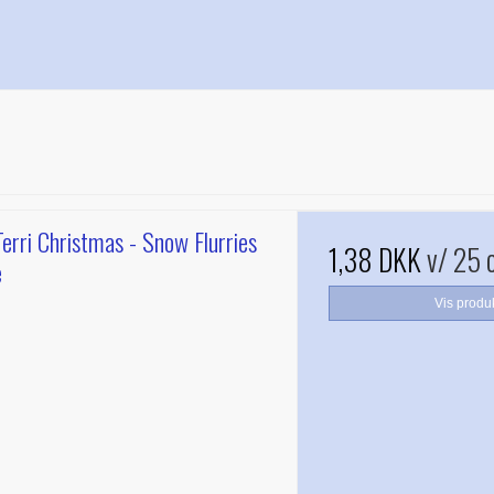
erri Christmas - Snow Flurries
1,38 DKK
v/ 25 
e
Vis produ