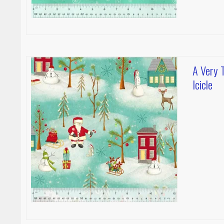
A Very 
Icicle