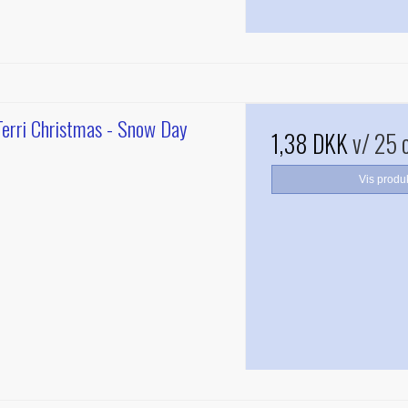
Terri Christmas - Snow Day
1,38 DKK
v/ 25 
Vis produ