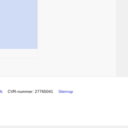
dk
CVR-nummer
:
27765041
Sitemap