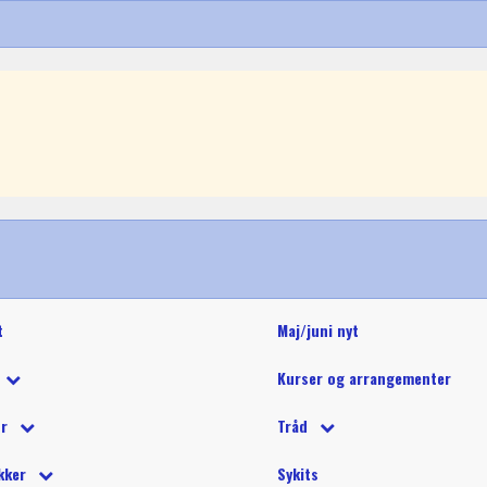
t
Maj/juni nyt
Kurser og arrangementer
 tilbud
ør
Tråd
 på tilbud
tetråd
 tilbehør
Glide polyestertråd (60wt)
Glitter 
kker
Sykits