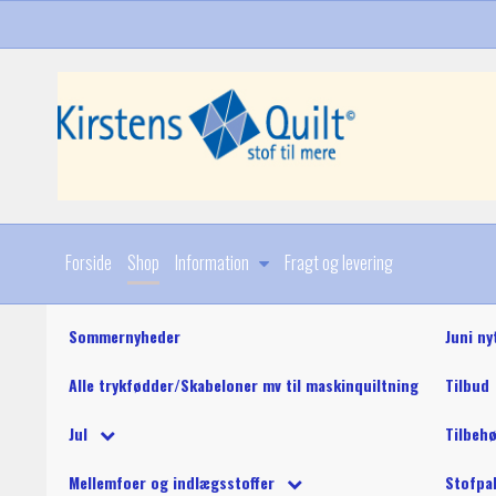
Forside
Shop
Information
Fragt og levering
Sommernyheder
Juni ny
Alle trykfødder/Skabeloner mv til maskinquiltning
Tilbud
Diverse
Jul
Tilbeh
Stoffer
Julebøger og mønstre
King Tut maskinquil
Diverse
Mellemfoer og indlægsstoffer
Stofpa