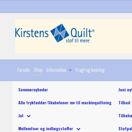
Forside
Shop
Information
Fragt og levering
Sommernyheder
Juni ny
Alle trykfødder/Skabeloner mv til maskinquiltning
Tilbud
Diverse
Jul
Tilbeh
Stoffer
Julebøger og mønstre
King Tut maskinquil
Diverse
Mellemfoer og indlægsstoffer
Stofpa