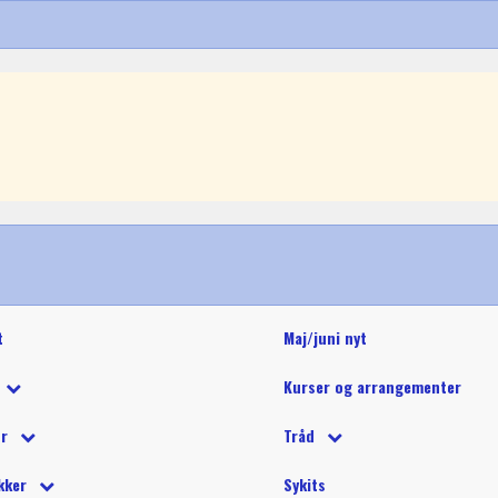
t
Maj/juni nyt
Kurser og arrangementer
 tilbud
ør
Tråd
 på tilbud
tetråd
 tilbehør
Glide polyestertråd (60wt)
Glitter 
kker
Sykits