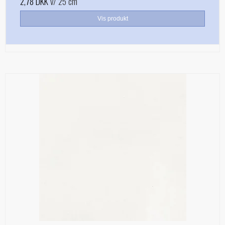
2,78 DKK
v/ 25 cm
Vis produkt