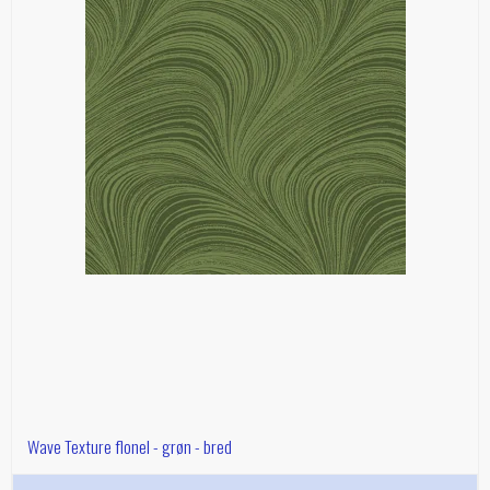
Wave Texture flonel - grøn - bred