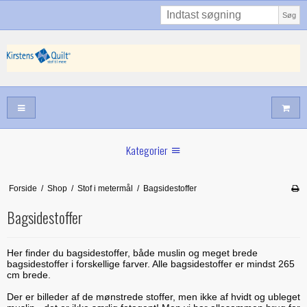
Søg
Kategorier
Sommernyheder
Forside
/
Shop
/
Stof i metermål
/
Bagsidestoffer
Juni nyt
Bagsidestoffer
Maj/juni nyt
Forår hos Kirstens Quilt
Her finder du bagsidestoffer, både muslin og meget brede
bagsidestoffer i forskellige farver. Alle bagsidestoffer er mindst 265
cm brede.
Alle trykfødder/Skabeloner mv til maskinquiltning
Der er billeder af de mønstrede stoffer, men ikke af hvidt og ubleget
Tilbud