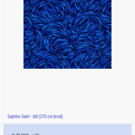
Saphire Swirl - blå (270 cm bred)