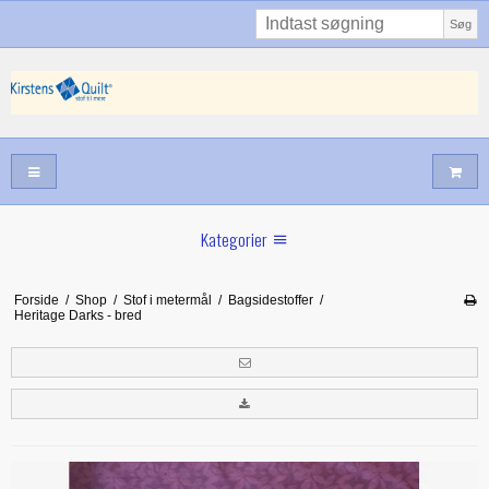
Søg
Kategorier
Sommernyheder
Forside
/
Shop
/
Stof i metermål
/
Bagsidestoffer
/
Heritage Darks - bred
Juni nyt
Maj/juni nyt
Forår hos Kirstens Quilt
Alle trykfødder/Skabeloner mv til maskinquiltning
Tilbud