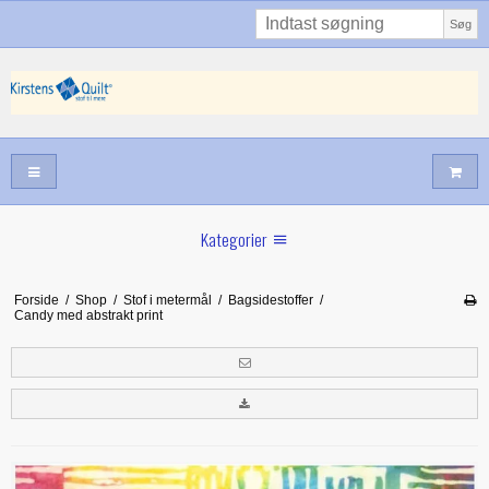
Søg
Kategorier
Sommernyheder
Forside
/
Shop
/
Stof i metermål
/
Bagsidestoffer
/
Candy med abstrakt print
Juni nyt
Maj/juni nyt
Forår hos Kirstens Quilt
Alle trykfødder/Skabeloner mv til maskinquiltning
Tilbud