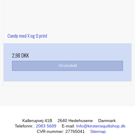
Candy med X og O print
2,98 DKK
Vis produkt
Kallerupvej 41B
2640 Hedehusene
Danmark
Telefonnr.
:
2083 5689
E-mail
:
Info@kirstensquiltshop.dk
CVR-nummer
:
27765041
Sitemap