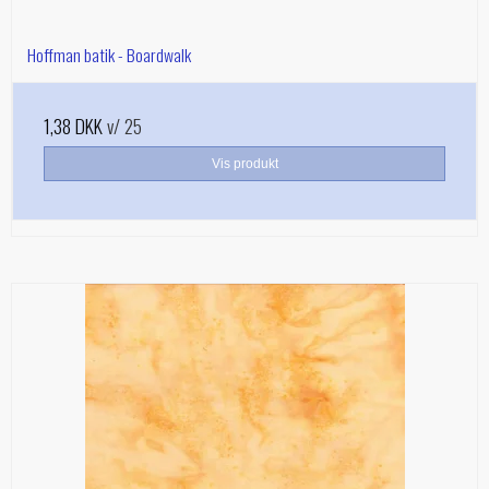
Hoffman batik - Boardwalk
1,38 DKK
v/ 25
Vis produkt