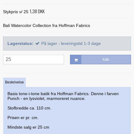
Alle bøger
Mønstre
Stof efter farve
Treasure Håndquiltetråd
1,38 DKK
Indlægsstoffer
Stykpris v/ 25
Bøger med 'Jelly Rolls'
Alle mønstre
Skabeloner og linealer
Glitter 'hologram'tråd
Polyester mellemfoer
Julebøger
Applikation
Bali Watercolor Collection fra Hoffman Fabrics
Alle skabeloner og linealer
Quilting
Silketråd
Modern Quilts
BeColourful - Jacqueline de Jonge
Buede former
Bøger om quiltning
Taskemønstre og -tilbehør
Diverse tråde
Lagerstatus:
På lager - leveringstid 1-3 dage
Paper/foundation piecing
Mønstre til stamps
Creative Grids
Div. tilbehør til quiltning
Materialer til masker/mundbind
Taskemønstre
Quiltning
Nyt og anderledes
Diverse skabeloner
Quiltemønstre
Køb
Kork og kunstlæder
Lynlåse
Mønstre fra Sew Kind of Wonderful
Linealer
Fortrykte quilttoppe
Hardware - taskespænder
Marti Michell skabeloner
Mesh og fold-over elastik
Beskrivelse
Phillips Fiber Art
Indlægsstoffer og mellemfoer til tasker
Basis tone-i-tone batik fra Hoffman Fabrics. Denne i farven
Punch - en lysviolet, marmoreret nuance.
Studio 180 Design
Øvrigt tilbehør til tasker
Stofbredde ca. 110 cm.
Prisen er pr. cm.
Mindste salg er 25 cm