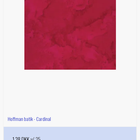
Hoffman batik - Cardinal
1,38 DKK
v/ 25