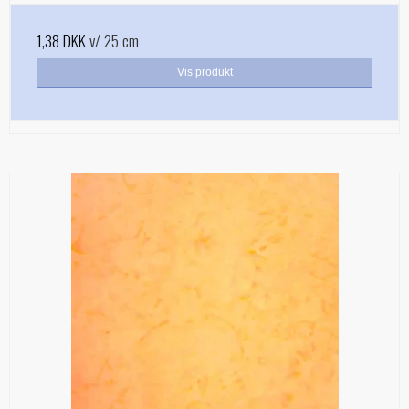
1,38 DKK
v/ 25 cm
Vis produkt