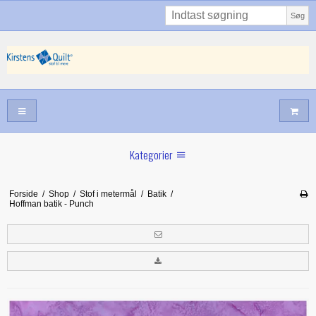
Søg
Kategorier
Sommernyheder
Forside
/
Shop
/
Stof i metermål
/
Batik
/
Hoffman batik - Punch
Juni nyt
Maj/juni nyt
Forår hos Kirstens Quilt
Alle trykfødder/Skabeloner mv til maskinquiltning
Tilbud