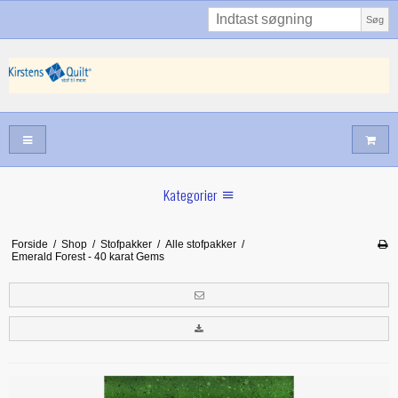
Søg
Kategorier
Sommernyheder
Forside
/
Shop
/
Stofpakker
/
Alle stofpakker
/
Emerald Forest - 40 karat Gems
Juni nyt
Maj/juni nyt
Forår hos Kirstens Quilt
Alle trykfødder/Skabeloner mv til maskinquiltning
Tilbud