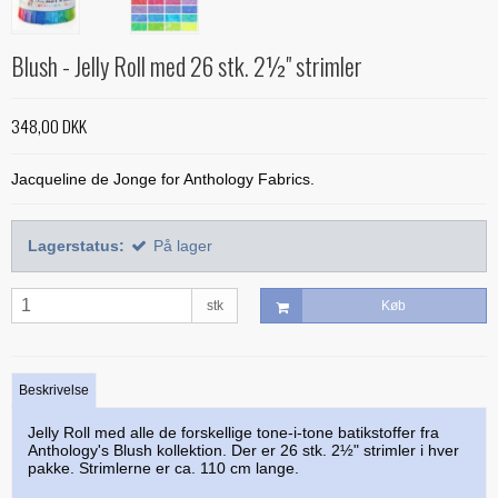
Alle bøger
Mønstre
Stof efter farve
Treasure Håndquiltetråd
Indlægsstoffer
Bøger med 'Jelly Rolls'
Alle mønstre
Skabeloner og linealer
Blush - Jelly Roll med 26 stk. 2½" strimler
Glitter 'hologram'tråd
Polyester mellemfoer
Julebøger
Applikation
Alle skabeloner og linealer
Quilting
Silketråd
348,00 DKK
Modern Quilts
BeColourful - Jacqueline de Jonge
Buede former
Bøger om quiltning
Taskemønstre og -tilbehør
Diverse tråde
Paper/foundation piecing
Mønstre til stamps
Creative Grids
Jacqueline de Jonge for Anthology Fabrics.
Div. tilbehør til quiltning
Materialer til masker/mundbind
Taskemønstre
Quiltning
Nyt og anderledes
Diverse skabeloner
Quiltemønstre
Kork og kunstlæder
Lynlåse
Lagerstatus:
På lager
Mønstre fra Sew Kind of Wonderful
Linealer
Fortrykte quilttoppe
Hardware - taskespænder
Marti Michell skabeloner
Mesh og fold-over elastik
stk
Køb
Phillips Fiber Art
Indlægsstoffer og mellemfoer til tasker
Studio 180 Design
Øvrigt tilbehør til tasker
Beskrivelse
Jelly Roll med alle de forskellige tone-i-tone batikstoffer fra
Anthology's Blush kollektion. Der er 26 stk. 2½" strimler i hver
pakke. Strimlerne er ca. 110 cm lange.