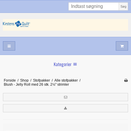
Søg
Kategorier
Sommernyheder
Forside
/
Shop
/
Stofpakker
/
Alle stofpakker
/
Blush - Jelly Roll med 26 stk. 2½" strimler
Juni nyt
Maj/juni nyt
Forår hos Kirstens Quilt
Alle trykfødder/Skabeloner mv til maskinquiltning
Tilbud