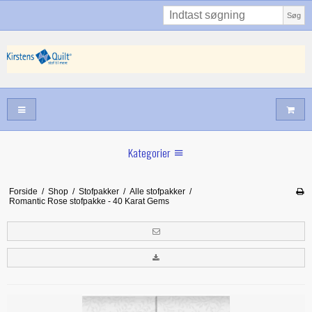
Søg
Kategorier
Sommernyheder
Forside
/
Shop
/
Stofpakker
/
Alle stofpakker
/
Romantic Rose stofpakke - 40 Karat Gems
Juni nyt
Maj/juni nyt
Forår hos Kirstens Quilt
Alle trykfødder/Skabeloner mv til maskinquiltning
Tilbud