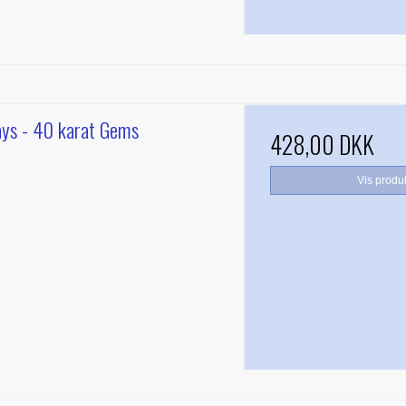
ys - 40 karat Gems
428,00 DKK
Vis produ