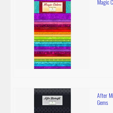
Magic C
After M
Gems