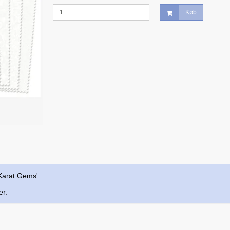
Køb
 Karat Gems'.
er.