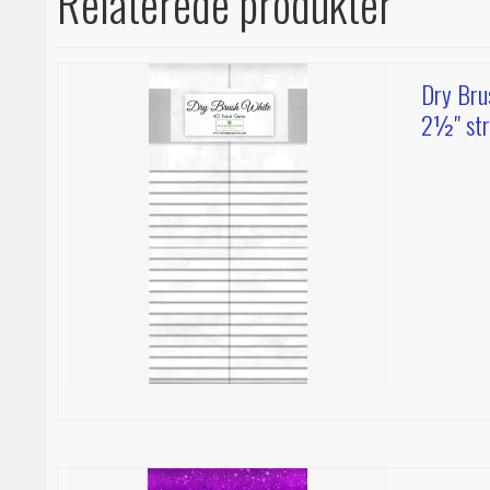
Relaterede produkter
Dry Brus
2½" str