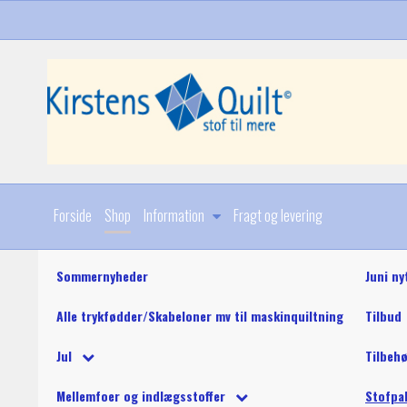
Forside
Shop
Information
Fragt og levering
Sommernyheder
Juni ny
Alle trykfødder/Skabeloner mv til maskinquiltning
Tilbud
Diverse
Jul
Tilbeh
Stoffer
Julebøger og mønstre
King Tut maskinquil
Diverse
Mellemfoer og indlægsstoffer
Stofpa