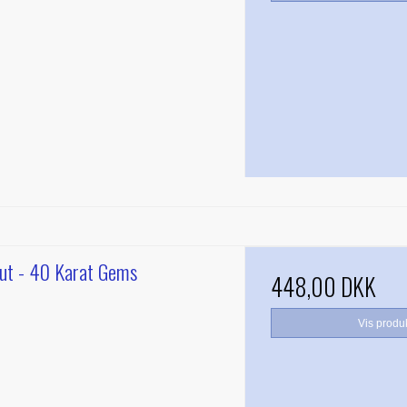
ut - 40 Karat Gems
448,00 DKK
Vis produ