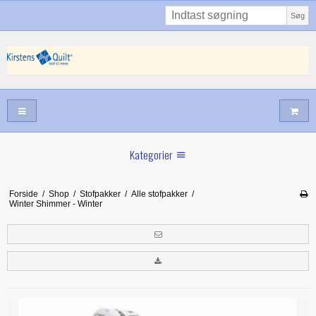
Søg
Kategorier
Sommernyheder
Forside
/
Shop
/
Stofpakker
/
Alle stofpakker
/
Winter Shimmer - Winter
Juni nyt
Maj/juni nyt
Forår hos Kirstens Quilt
Alle trykfødder/Skabeloner mv til maskinquiltning
Tilbud